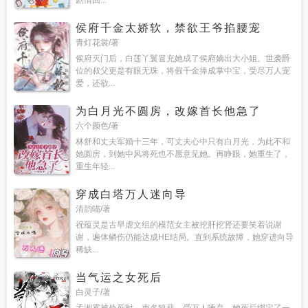
剧情回...
侯府千金太娇软，禁欲王爷掐腰宠
青灯花裳/著
侯府灭门后，白莲丫鬟冒充她成了侯府嫡出大小姐。世袭爵
位的叔父更是有眼无珠，将假千金捧成掌中宝，受尽万人宠
爱，还欲...
为白月光不圆房，改嫁首长他急了
六个颜色/著
林舒和丈夫军婚十三年，可丈夫心中只有白月光，为此不和
她圆房，到她中风将死也不愿意见她。再睁眼，她重生了，
重生年轻...
穿成白塔万人迷向导
清韵喵/著
祝蕴灵是古早虐文组的模范女主被挖肝挖肾还要笑着说谢
谢，遍体鳞伤仍能达成HE结局。直到系统故障，她穿进向导
稀缺...
当气运之女死后
白灵子/著