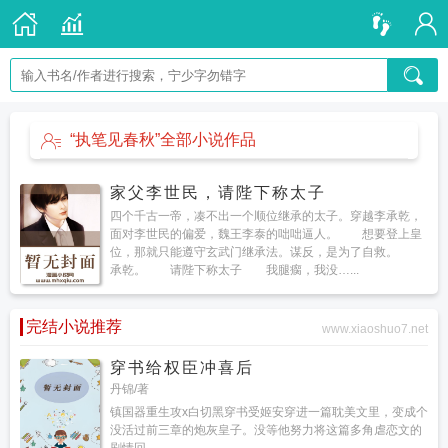
“执笔见春秋”全部小说作品
家父李世民，请陛下称太子
四个千古一帝，凑不出一个顺位继承的太子。穿越李承乾，
面对李世民的偏爱，魏王李泰的咄咄逼人。 想要登上皇
位，那就只能遵守玄武门继承法。谋反，是为了自救。
承乾。 请陛下称太子 我腿瘸，我没…...
完结小说推荐
www.xiaoshuo7.net
穿书给权臣冲喜后
丹锦/著
镇国器重生攻x白切黑穿书受姬安穿进一篇耽美文里，变成个
没活过前三章的炮灰皇子。没等他努力将这篇多角虐恋文的