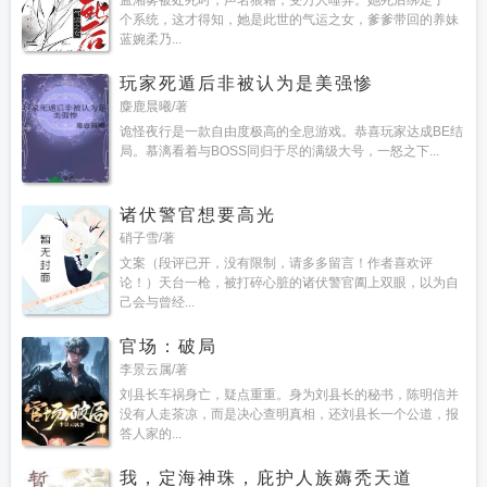
孟湘雾被处死时，声名狼藉，受万人唾弃。她死后绑定了一
个系统，这才得知，她是此世的气运之女，爹爹带回的养妹
蓝婉柔乃...
玩家死遁后非被认为是美强惨
麋鹿晨曦/著
诡怪夜行是一款自由度极高的全息游戏。恭喜玩家达成BE结
局。慕漓看着与BOSS同归于尽的满级大号，一怒之下...
诸伏警官想要高光
硝子雪/著
文案（段评已开，没有限制，请多多留言！作者喜欢评
论！）天台一枪，被打碎心脏的诸伏警官阖上双眼，以为自
己会与曾经...
官场：破局
李景云属/著
刘县长车祸身亡，疑点重重。身为刘县长的秘书，陈明信并
没有人走茶凉，而是决心查明真相，还刘县长一个公道，报
答人家的...
我，定海神珠，庇护人族薅秃天道