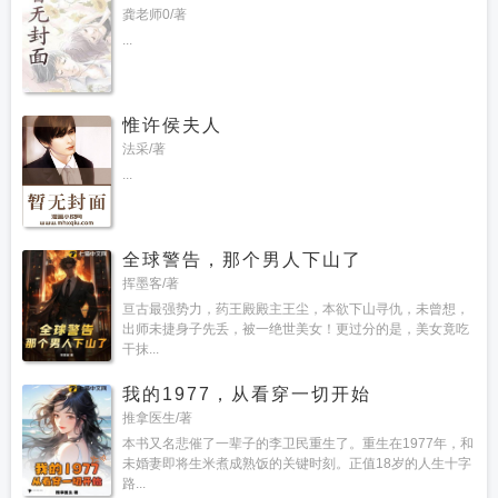
龚老师0/著
...
惟许侯夫人
法采/著
...
全球警告，那个男人下山了
挥墨客/著
亘古最强势力，药王殿殿主王尘，本欲下山寻仇，未曾想，
出师未捷身子先丢，被一绝世美女！更过分的是，美女竟吃
干抹...
我的1977，从看穿一切开始
推拿医生/著
本书又名悲催了一辈子的李卫民重生了。重生在1977年，和
未婚妻即将生米煮成熟饭的关键时刻。正值18岁的人生十字
路...