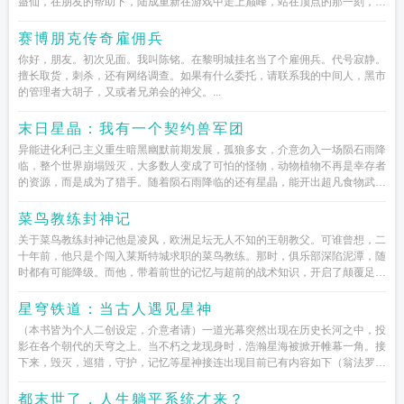
蛊仙，在朋友的帮助下，陆成重新在游戏中走上巅峰，站在顶点的那一刻，他
发现游戏并不只...
赛博朋克传奇雇佣兵
你好，朋友。初次见面。我叫陈铭。在黎明城挂名当了个雇佣兵。代号寂静。
擅长取货，刺杀，还有网络调查。如果有什么委托，请联系我的中间人，黑市
的管理者大胡子，又或者兄弟会的神父。...
末日星晶：我有一个契约兽军团
异能进化利己主义重生暗黑幽默前期发展，孤狼多女，介意勿入一场陨石雨降
临，整个世界崩塌毁灭，大多数人变成了可怕的怪物，动物植物不再是幸存者
的资源，而是成为了猎手。随着陨石雨降临的还有星晶，能开出超凡食物武
器...
菜鸟教练封神记
关于菜鸟教练封神记他是凌风，欧洲足坛无人不知的王朝教父。可谁曾想，二
十年前，他只是个闯入莱斯特城求职的菜鸟教练。那时，俱乐部深陷泥潭，随
时都有可能降级。而他，带着前世的记忆与超前的战术知识，开启了颠覆足坛
的征...
星穹铁道：当古人遇见星神
（本书皆为个人二创设定，介意者请）一道光幕突然出现在历史长河之中，投
影在各个朝代的天穹之上。当不朽之龙现身时，浩瀚星海被掀开帷幕一角。接
下来，毁灭，巡猎，守护，记忆等星神接连出现目前已有内容如下（翁法罗斯
加入了西方哦）连载i...
都末世了，人生躺平系统才来？