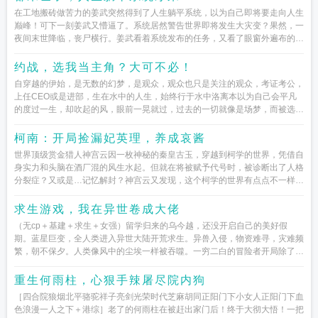
在工地搬砖做苦力的姜武突然得到了人生躺平系统，以为自己即将要走向人生
巅峰！可下一刻姜武又懵逼了。系统居然警告世界即将发生大灾变？果然，一
夜间末世降临，丧尸横行。姜武看着系统发布的任务，又看了眼窗外遍布的丧
尸，...
约战，选我当主角？大可不必！
自穿越的伊始，是无数的幻梦，是观众，观众也只是关注的观众，考证考公，
上任CEO或是进部，生在水中的人生，始终行于水中洛离本以为自己会平凡
的度过一生，却吹起的风，眼前一晃就过，过去的一切就像是场梦，而被选
中，当做的被定权重，洛离只想对...
柯南：开局捡漏妃英理，养成哀酱
世界顶级赏金猎人神宫云因一枚神秘的秦皇古玉，穿越到柯学的世界，凭借自
身实力和头脑在酒厂混的风生水起。但就在将被赋予代号时，被诊断出了人格
分裂症？又或是…记忆解封？神宫云又发现，这个柯学的世界有点点不一样，
有点乱也有亿点点处...
求生游戏，我在异世卷成大佬
（无cp＋基建＋求生＋女强）留学归来的乌今越，还没开启自己的美好假
期。蓝星巨变，全人类进入异世大陆开荒求生。异兽入侵，物资难寻，灾难频
繁，朝不保夕。人类像风中的尘埃一样被吞噬。一穷二白的冒险者开局除了有
建造茅草屋的材料外，其他物资都...
重生何雨柱，心狠手辣屠尽院内狗
［四合院狼烟北平骆驼祥子亮剑光荣时代芝麻胡同正阳门下小女人正阳门下血
色浪漫一人之下＋港综］老了的何雨柱在被赶出家门后！终于大彻大悟！一把