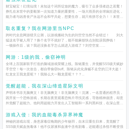
财宝秘宝！幻境仙境！未知这个词所绽放的魔力，吸引了众多强者趋之若鹜！
挣扎在末世中的姜毅第一次知道力量的重要性，一场大雨弄的全球疯狂进化，
能力者与凶兽丧尸永远不会和平共处，想要生存，就只有拼尽全力！！末世突
临，丧尸遍地！没有觉醒...
取名重复？我在网游里当NPC
跨时代全息网游猎天公测，以游戏搬砖为生的刘空空当然不会错过！ 刘大
猛这名字被人用了？换个名字不就好了，能不能麻烦快点别耽误我挣钱！
一顿操作后，诶？我还没换名字怎么就进入游戏了？刘空空发…...
网游：1级的我，偷窃神明
全球上百国家联手打造的脑域游戏荣耀上线。陈铭重生，并觉醒SSS级天赋妙
手空空！每一次攻击，都自带偷窃buff。陈铭从此化身贼不走空的江洋大盗！
红龙女王我龙蛋呢？！我辣么大一颗龙蛋呢？？？...
觉醒超能，我在深山缔造星际文明
声明本书非无脑爽文！非无脑爽文！非无脑爽文！沈渊，一名普通的程序员，
因开发一个恐怖游戏，长期在夜里观看恐怖片寻找灵感，导致精神崩溃，却意
外觉醒了超能力。他利用超能力开发出人工智能和一系列黑科技，在深山里秘
密建立科幻基地，开发太阳系...
游戏入侵：我的血能毒杀异界神魔
神秘的游戏出现，身患尿毒症晚期的少年杨羽，自末日重生归来，竟觉醒了
SSS级天赋血煞毒体！他不仅尿液和血液中含有剧毒，还能通过杀怪不断变强