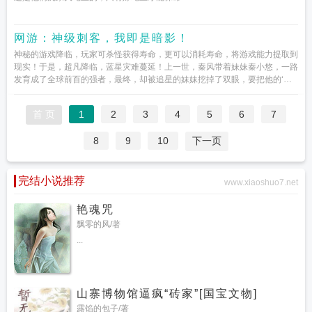
网游：神级刺客，我即是暗影！
神秘的游戏降临，玩家可杀怪获得寿命，更可以消耗寿命，将游戏能力提取到
现实！于是，超凡降临，蓝星灾难蔓延！上一世，秦风带着妹妹秦小悠，一路
发育成了全球前百的强者，最终，却被追星的妹妹挖掉了双眼，要把他的‘古
神眼球’拿去送给偶像重活...
首 页
1
2
3
4
5
6
7
8
9
10
下一页
完结小说推荐
www.xiaoshuo7.net
艳魂咒
飘零的风/著
...
山寨博物馆逼疯“砖家”[国宝文物]
露馅的包子/著