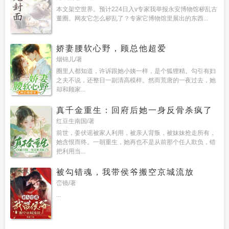
本文架空世界。预计224日入v专家我举报永安博物馆秽乱古
董圈。网友它怎么秽乱了？专家它博物馆里展出的东西...
娇妻腰软心野，顾总他超爱
烟锦儿/著
圈里人都知道，许诉跟她小姨一样，是个狐狸精。勾引有妇
之夫不说，还整日一副清高模样。然而荒唐的一夜过去，她
却和顾家...
真千金重生：回府后她一身反骨杀疯了
红豆生南国/著
前世，姜伏谣被家人利用，被亲人背叛，被妹妹抢走所有，
她含恨而终。一朝重生，她再也不是从前那个任人欺负，错
把利用当...
被勾错魂，我带侯爷搬空京城流放
峦镜/著
...