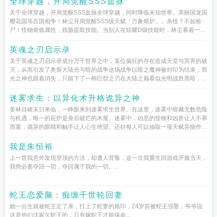
全球穿越，开局觉醒SSS血脉
关于全球穿越，开局觉醒SSS血脉全球穿越，同时降临未知世界。美丽国龙国
樱花国等百国相争！林尘开局觉醒SSS级天赋「万象熔炉」。杀怪？不如捡
尸！怪物熔炼属性，残骸提取技能。当别人在炫耀D级技能时，林尘看着一背
包S级技能...
英魂之刃启示录
关于英魂之刃启示录成分万千世界之中，某位疯狂的存在造成天堂与冥界的破
灭，从而引发了奥斯大陆光与暗的战争这场战争以暗之魔神被封印为结束，而
光之神也跟着消失，只留下了一柄巨型之刃在大陆之巅看似光明战胜黑暗，殊
不知多年之后一...
迷雾求生：以异化术升格诡异之神
姜林目睹末日来临，一睁眼来到迷雾求生世界。在这里，迷雾中暗藏无数危险
与机遇，唯一的庇护是身后破烂的木屋。迷雾中，凶恶的怪物和凶兽让人不寒
而栗，诡异的眼睛和触手让人心生绝望。还好每人可以抽取一项天赋异能作为
依仗。御火飞行预言合成...
我是朱恒裕
上一世我意外发现登顶的方法，却遭人背叛，这一次我重生回游戏开服当天，
我势必要夺回一切，夺回属于我的一切。...
蛇王恋爱脑：痴缠千世轮回妻
她一出生就被蛇王定了亲，打上了蛇妻的烙印，24岁前被蛇王强娶，爷爷说
这是他们沈家欠蛇王的，只有嫁蛇王才能保命...