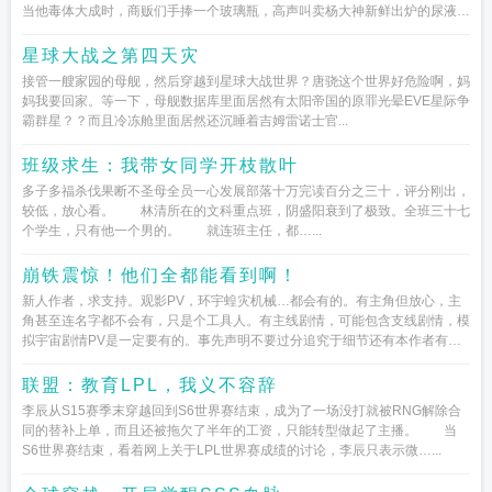
当他毒体大成时，商贩们手捧一个玻璃瓶，高声叫卖杨大神新鲜出炉的尿液，
一滴就可...
星球大战之第四天灾
接管一艘家园的母舰，然后穿越到星球大战世界？唐骁这个世界好危险啊，妈
妈我要回家。等一下，母舰数据库里面居然有太阳帝国的原罪光晕EVE星际争
霸群星？？而且冷冻舱里面居然还沉睡着吉姆雷诺士官...
班级求生：我带女同学开枝散叶
多子多福杀伐果断不圣母全员一心发展部落十万完读百分之三十，评分刚出，
较低，放心看。 林清所在的文科重点班，阴盛阳衰到了极致。全班三十七
个学生，只有他一个男的。 就连班主任，都…...
崩铁震惊！他们全都能看到啊！
新人作者，求支持。观影PV，环宇蝗灾机械…都会有的。有主角但放心，主
角甚至连名字都不会有，只是个工具人。有主线剧情，可能包含支线剧情，模
拟宇宙剧情PV是一定要有的。事先声明不要过分追究于细节还有本作者有些
自己创的二创星宝的性...
联盟：教育LPL，我义不容辞
李辰从S15赛季末穿越回到S6世界赛结束，成为了一场没打就被RNG解除合
同的替补上单，而且还被拖欠了半年的工资，只能转型做起了主播。 当
S6世界赛结束，看着网上关于LPL世界赛成绩的讨论，李辰只表示微…...