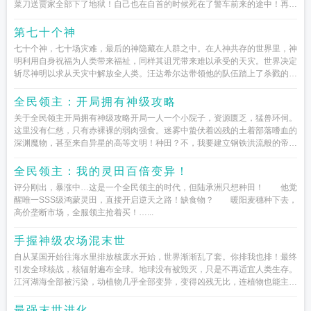
菜刀送贾家全部下了地狱！自己也在自首的时候死在了警车前来的途中！再次
醒来发现自...
第七十个神
七十个神，七十场灾难，最后的神隐藏在人群之中。在人神共存的世界里，神
明利用自身祝福为人类带来福祉，同样其诅咒带来难以承受的天灾。世界决定
斩尽神明以求从天灾中解放全人类。汪达希尔达带领他的队伍踏上了杀戮的征
程。然而，他们的最后一个目...
全民领主：开局拥有神级攻略
关于全民领主开局拥有神级攻略开局一人一个小院子，资源匮乏，猛兽环伺。
这里没有仁慈，只有赤裸裸的弱肉强食。迷雾中蛰伏着凶残的土着部落嗜血的
深渊魔物，甚至来自异星的高等文明！种田？不，我要建立钢铁洪流般的帝
国！防守...
全民领主：我的灵田百倍变异！
评分刚出，暴涨中…这是一个全民领主的时代，但陆承洲只想种田！ 他觉
醒唯一SSS级鸿蒙灵田，直接开启逆天之路！缺食物？ 暖阳麦穗种下去，
高价垄断市场，全服领主抢着买！…...
手握神级农场混末世
自从某国开始往海水里排放核废水开始，世界渐渐乱了套。你排我也排！最终
引发全球核战，核辐射遍布全球。地球没有被毁灭，只是不再适宜人类生存。
江河湖海全部被污染，动植物几乎全部变异，变得凶残无比，连植物也能主动
攻击人！残存下来的人类，要么...
最强末世进化