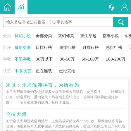
分类：
科幻小说
全部分类
玄幻修真
重生穿越
都市小说
军
排序：
最新更新
日排行榜
周排行榜
月排行榜
总排行榜
字数：
不限字数
30万以下
30-50万
50-100万
100-200万
状态：
不限状态
正在连载
已经完结
末世：开局混沌神雷，为所欲为
末日丧尸诸天垂钓系统异能多女杀伐果断末日降临，丧尸横行。 叶枫重生
归来，绑定系统，垂钓诸天！恭喜宿主垂钓成功，获得神话级异能混沌神
雷！ 恭喜宿主垂钓成功，获得传说级…...
全技大师
关于全技大师游戏全网盛行，主角陆成狩猎世界boss失败，导致顶级账号被
收回，他重新练号无意中完成了系统的隐藏任务，被迫只能以至尊仙窍转职成