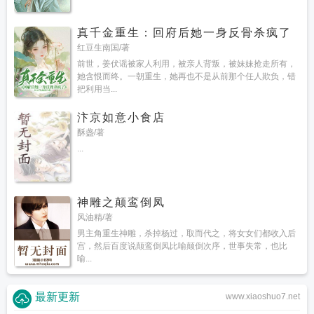
真千金重生：回府后她一身反骨杀疯了
红豆生南国/著
前世，姜伏谣被家人利用，被亲人背叛，被妹妹抢走所有，
她含恨而终。一朝重生，她再也不是从前那个任人欺负，错
把利用当...
汴京如意小食店
酥盏/著
...
神雕之颠鸾倒凤
风油精/著
男主角重生神雕，杀掉杨过，取而代之，将女女们都收入后
宫，然后百度说颠鸾倒凤比喻颠倒次序，世事失常，也比
喻...
最新更新
www.xiaoshuo7.net