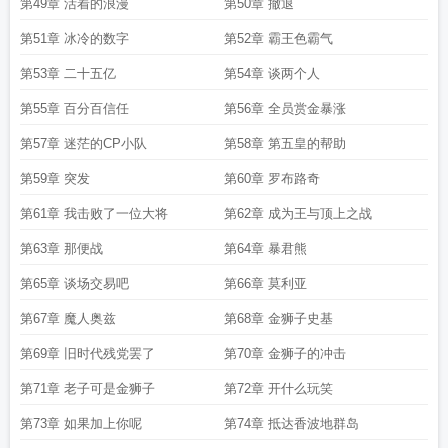
第49章 活着的浪漫
第50章 撤退
第51章 冰冷的数字
第52章 霸王色霸气
第53章 二十五亿
第54章 谈两个人
第55章 百分百信任
第56章 全员赏金暴涨
第57章 迷茫的CP小队
第58章 第五皇的帮助
第59章 突发
第60章 罗布路奇
第61章 我击败了一位大将
第62章 成为王与顶上之战
第63章 那便战
第64章 暴君熊
第65章 谈场交易吧
第66章 莫利亚
第67章 魔人奥兹
第68章 金狮子史基
第69章 旧时代残党罢了
第70章 金狮子的冲击
第71章 老子可是金狮子
第72章 开什么玩笑
第73章 如果加上你呢
第74章 抵达香波地群岛