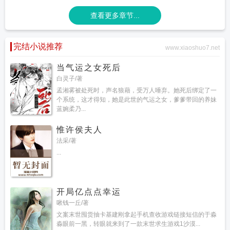
查看更多章节...
完结小说推荐
www.xiaoshuo7.net
当气运之女死后
白灵子/著
孟湘雾被处死时，声名狼藉，受万人唾弃。她死后绑定了一
个系统，这才得知，她是此世的气运之女，爹爹带回的养妹
蓝婉柔乃...
惟许侯夫人
法采/著
...
开局亿点点幸运
啾钱一丘/著
文案末世囤货抽卡基建刚拿起手机查收游戏链接短信的于淼
淼眼前一黑，转眼就来到了一款末世求生游戏1沙漠...