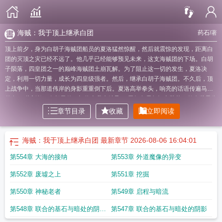
海贼：我于顶上继承白团
药石
/著
顶上前夕，身为白胡子海贼团船员的夏洛猛然惊醒，然后就震惊的发现，距离白
团的灭顶之灾已经不远了。他几乎已经能够预见未来，这支海贼团的下场。白胡
子陨落，四皇团之一的巅峰海贼团土崩瓦解。为了阻止这一切的发生，夏洛决
定，利用一切力量，成长为四皇级强者。然后，继承白胡子海贼团。不久后，顶
上战争中，当那道伟岸的身影重重倒下后。夏洛高举拳头，响亮的话语传遍马林
梵多。“此刻起，白胡子的一切将由我来继承！”黑红色霸气闪电劈落，整个世界为
之震惊。
我在海贼登顶之上
我在顶上开木遁
海贼
海贼我于顶上震撼世界
海贼
章节目录
收藏
立即阅读
我在顶上战争开木遁
海贼我在顶上开木遁笔趣阁
海贼我在顶上救了艾斯
海贼王
之我在顶上开木遁
海贼我于顶上震撼世界无修改
海贼我于顶上继承白团
海贼我
在顶上开木遁免费
海贼 我在顶上开木遁
我在海贼登顶至上
海贼我在顶上
海贼
海贼：我于顶上继承白团
最新章节 2026-08-06 16:04:01
我在顶上开木遁起点
我在海贼世界登顶至上
海贼之我在顶上开
海贼之我在顶上
第554章 大海的接纳
第553章 外道魔像的异变
战争开木遁
海贼我于顶上颠覆世界免费
海贼之我在顶上开木遁
海贼我于顶上震
撼世界无广告
海贼我于顶上继承白团1010海贼我于
海贼顶上战争我将立于天上
第552章 废墟之上
第551章 挖掘
宸庭
第550章 神秘老者
第549章 启程与暗流
第548章 联合的基石与暗处的阴影
第547章 联合的基石与暗处的阴影