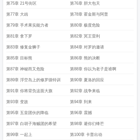
第75章 21号街区
第76章 胆大包天
第77章 大凶
第78章 霍金斯与阿普
第79章 手术果实能力者
第80章 极度危险
第81章 拿下罗
第82章 冥王雷利
第83章 修复金狮子
第84章 对罗的邀请
第85章 目标熊
第86章 熊的决断
第87章 神秘而又危险
第88章 你以为老子是谁啊
第89章 浮空岛上的修罗级特训
第90章 夏洛的回应
第91章 你将背负这面大旗
第92章 战争来临
第93章 变故
第94章 到来
第95章 五皇团伙的降临
第96章 震撼
第97章 白胡子海贼团的希望
第98章 避你们锋芒
第99章 一起上
第100章 卡普出动