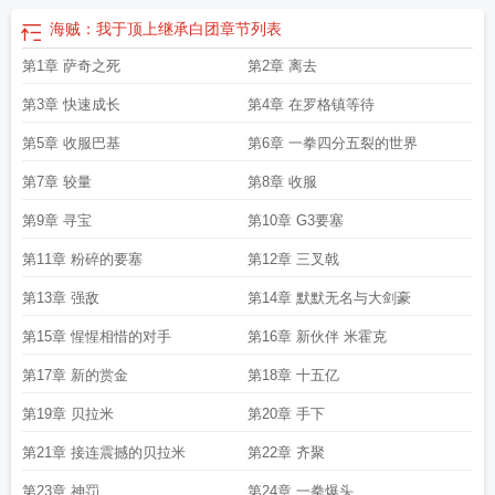
1
海贼：我于顶上继承白团
章节列表
第1章 萨奇之死
第2章 离去
第3章 快速成长
第4章 在罗格镇等待
第5章 收服巴基
第6章 一拳四分五裂的世界
第7章 较量
第8章 收服
第9章 寻宝
第10章 G3要塞
第11章 粉碎的要塞
第12章 三叉戟
第13章 强敌
第14章 默默无名与大剑豪
第15章 惺惺相惜的对手
第16章 新伙伴 米霍克
第17章 新的赏金
第18章 十五亿
第19章 贝拉米
第20章 手下
第21章 接连震撼的贝拉米
第22章 齐聚
第23章 神罚
第24章 一拳爆头